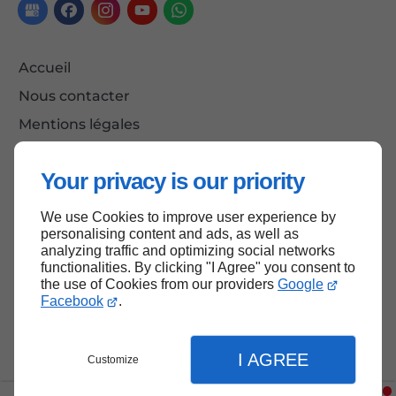
Accueil
Nous contacter
Mentions légales
Plan du site
Your privacy is our priority
We use Cookies to improve user experience by
Haut de page
personalising content and ads, as well as
analyzing traffic and optimizing social networks
functionalities. By clicking "I Agree" you consent to
the use of Cookies from our providers
Google
Facebook
.
I AGREE
Customize