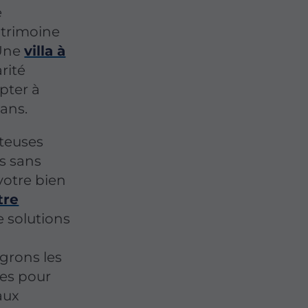
e
atrimoine
 Une
villa à
rité
pter à
 ans.
rteuses
s sans
votre bien
tre
e solutions
grons les
ues pour
aux