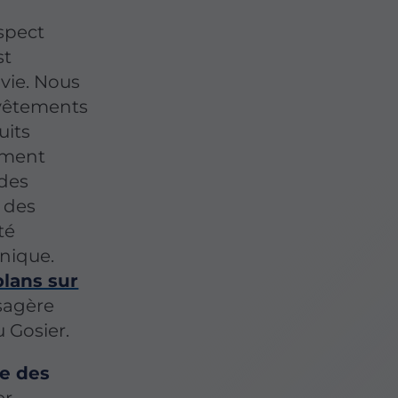
aspect
st
 vie. Nous
vêtements
uits
ement
 des
c des
té
hnique.
lans sur
sagère
u Gosier.
te des