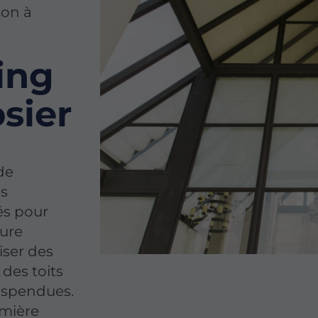
son à
ing
sier
de
es
és pour
ture
liser des
 des toits
suspendues.
emière