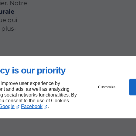
er. Notre
urale
ue qui
 plus-
t de
cy is our priority
 improve user experience by
Customize
nt and ads, as well as analyzing
ng social networks functionalities. By
you consent to the use of Cookies
Google
Facebook
.