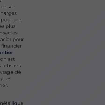
er
 de vie
 charges
e pour une
es plus
insectes
'acier pour
 financier
antier
ion est
s artisans
vrage clé
t les
mer.
métallique