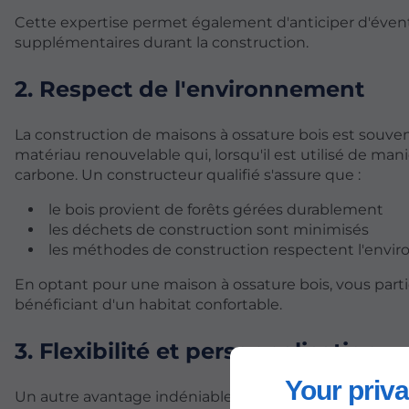
Cette expertise permet également d'anticiper d'éventu
supplémentaires durant la construction.
2. Respect de l'environnement
La construction de maisons à ossature bois est souv
matériau renouvelable qui, lorsqu'il est utilisé de ma
carbone. Un constructeur qualifié s'assure que :
le bois provient de forêts gérées durablement
les déchets de construction sont minimisés
les méthodes de construction respectent l'env
En optant pour une maison à ossature bois, vous parti
bénéficiant d'un habitat confortable.
3. Flexibilité et personnalisation
Your priva
Un autre avantage indéniable des maisons à ossature b