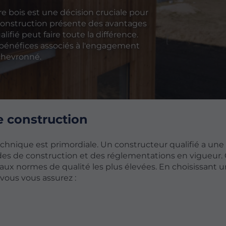
e bois est une décision cruciale pour
construction présente des avantages
alifié peut faire toute la différence.
rs bénéfices associés à l'engagement
chevronné.
de construction
technique est primordiale. Un constructeur qualifié a une
s de construction et des réglementations en vigueur. 
ux normes de qualité les plus élevées. En choisissant u
vous vous assurez :