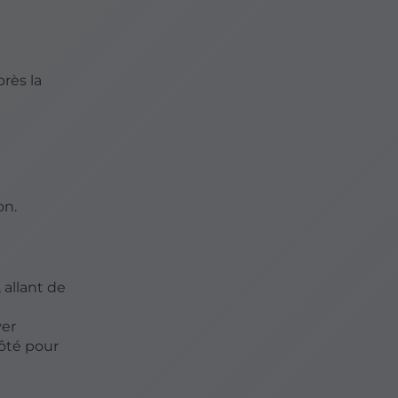
rès la
on.
allant de
yer
côté pour