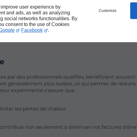
nnaliser votre maison selon vos goûts et vos besoins. Cela
 improve user experience by
Customize
nt and ads, as well as analyzing
ng social networks functionalities. By
you consent to the use of Cookies
Google
Facebook
.
e unique, adapté à votre style de vie et à vos préférenc
ue
tes par des professionnels qualifiés, bénéficient souvent
ont généralement plus isolées, ce qui permet de réduire 
teur expérimenté s'assure que :
éviter les pertes de chaleur
contribue non seulement à diminuer vos factures d'éner