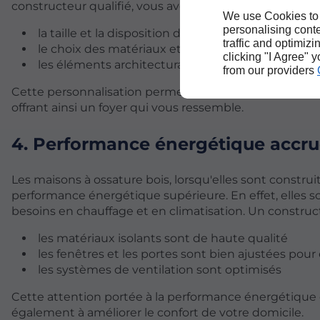
constructeur qualifié, vous avez la possibilité de perso
We use Cookies to
personalising conte
la taille et la disposition des pièces
traffic and optimizi
le choix des matériaux et des finitions
clicking "I Agree" 
les éléments architecturaux spécifiques
from our providers
Cette personnalisation permet de créer un espace de vi
offrant ainsi un foyer qui vous ressemble.
4. Performance énergétique accr
Les maisons à ossature bois, lorsqu'elles sont construi
performance énergétique supérieure. En effet, elles s
besoins en chauffage et en climatisation. Un construc
les matériaux isolants sont de haute qualité
les fenêtres et les portes sont bien ajustées pour 
les systèmes de ventilation sont optimisés
Cette attention portée à la performance énergétique 
également à améliorer le confort de votre domicile.