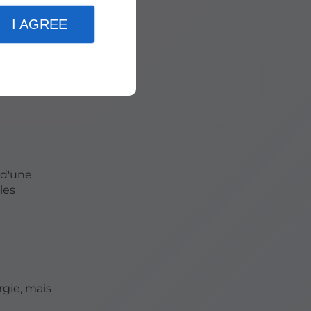
 inclut :
I AGREE
es,
 d'une
les
gie, mais