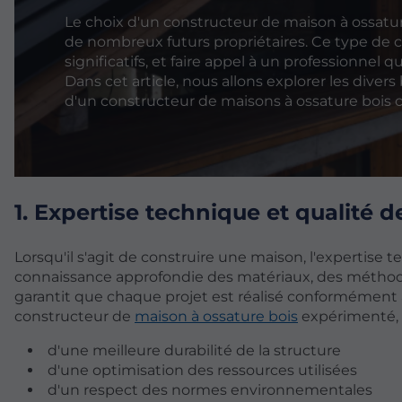
Le choix d'un constructeur de maison à ossatur
de nombreux futurs propriétaires. Ce type de 
significatifs, et faire appel à un professionnel qu
Dans cet article, nous allons explorer les dive
d'un constructeur de maisons à ossature bois 
1. Expertise technique et qualité 
Lorsqu'il s'agit de construire une maison, l'expertise 
connaissance approfondie des matériaux, des méthode
garantit que chaque projet est réalisé conformément a
constructeur de
maison à ossature bois
expérimenté, 
d'une meilleure durabilité de la structure
d'une optimisation des ressources utilisées
d'un respect des normes environnementales